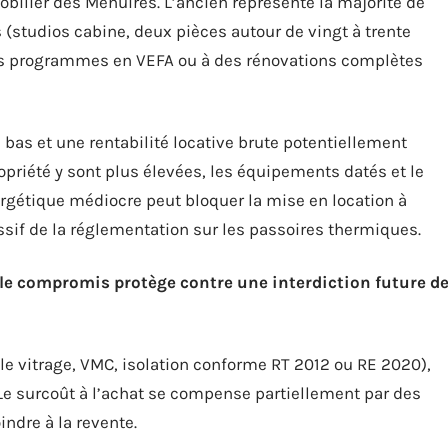
bilier des Menuires. L’ancien représente la majorité de
 (studios cabine, deux pièces autour de vingt à trente
ues programmes en VEFA ou à des rénovations complètes
s bas et une rentabilité locative brute potentiellement
opriété y sont plus élevées, les équipements datés et le
gétique médiocre peut bloquer la mise en location à
if de la réglementation sur les passoires thermiques.
 le compromis protège contre une interdiction future d
iple vitrage, VMC, isolation conforme RT 2012 ou RE 2020),
Le surcoût à l’achat se compense partiellement par des
ndre à la revente.