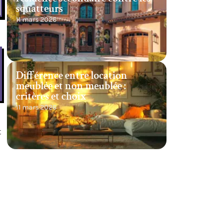
squatteurs
11 mars 2026
Différence entre location
meublée et non meublée :
critères et choix
11 mars 2026
t