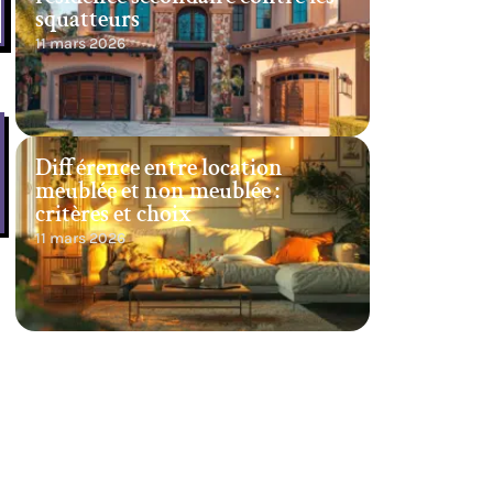
squatteurs
11 mars 2026
Différence entre location
meublée et non meublée :
critères et choix
11 mars 2026
,