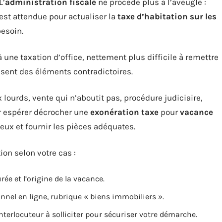
L’
administration fiscale
ne procède plus à l’aveugle :
est attendue pour actualiser la
taxe d’habitation sur les
besoin.
à une taxation d’office, nettement plus difficile à remettre
isent des éléments contradictoires.
x lourds, vente qui n’aboutit pas, procédure judiciaire,
ur espérer décrocher une
exonération taxe
pour
vacance
rieux et fournir les pièces adéquates.
on selon votre cas :
rée et l’origine de la vacance.
onnel en ligne, rubrique « biens immobiliers ».
interlocuteur à solliciter pour sécuriser votre démarche.