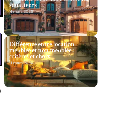
squatteurs
11 mars 2026
Différence entre location
meublée et non meublée :
critères et choix
11 mars 2026
à