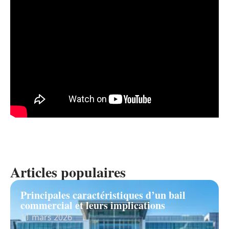
Articles populaires
Principales caractéristiques d’un bail
commercial et leurs implications
11 mars 2026