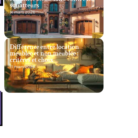
squatteurs
11 mars 2026
Différence entre location
meublée et non meublée :
critères et choix
11 mars 2026